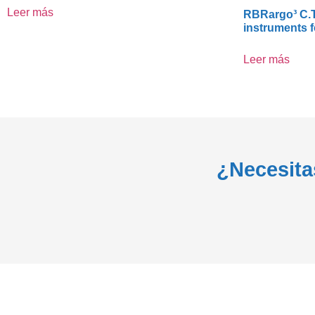
Leer más
RBRargo³ C.T
instruments f
Leer más
¿Necesita