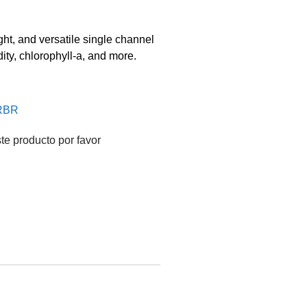
ht, and versatile single channel
ity, chlorophyll-a, and more.
 RBR
te producto por favor