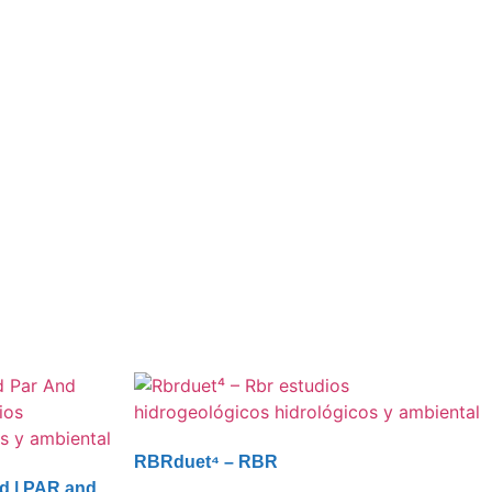
RBRduet⁴ – RBR
d | PAR and