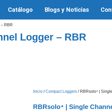
Catálogo
Blogs y Noticias
Con
r – RBR
nnel Logger – RBR
Inicio
/
Compact Loggers
/ RBRsolo⁴ | Sing
RBRsolo⁴ | Single Chann