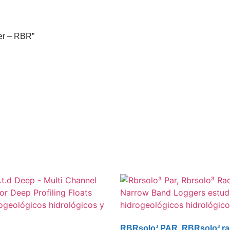
er – RBR”
RBRsolo³ PAR, RBRsolo³ ra