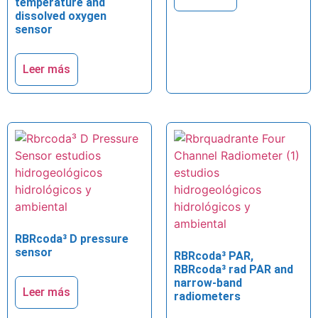
temperature and
dissolved oxygen
sensor
Leer más
RBRcoda³ D pressure
sensor
RBRcoda³ PAR,
RBRcoda³ rad PAR and
narrow-band
Leer más
radiometers