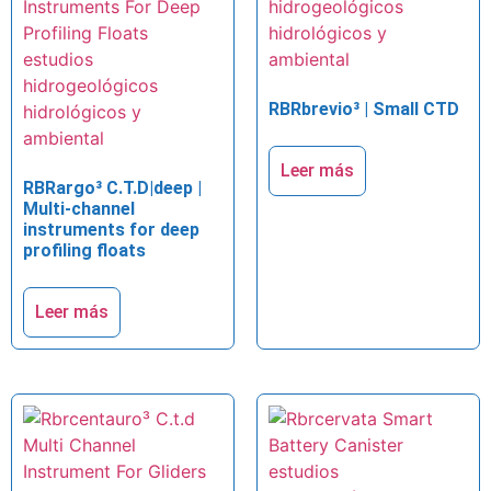
RBRbrevio³ | Small CTD
Leer más
RBRargo³ C.T.D|deep |
Multi-channel
instruments for deep
profiling floats
Leer más