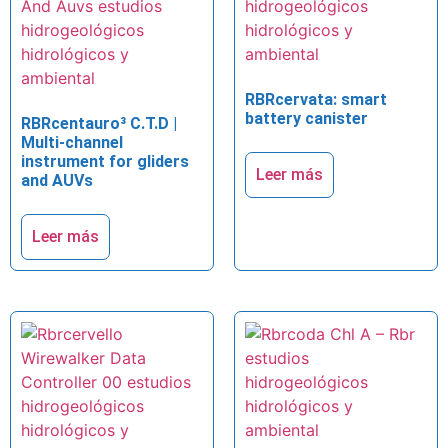
RBRcervata: smart
battery canister
RBRcentauro³ C.T.D |
Multi-channel
instrument for gliders
Leer más
and AUVs
Leer más