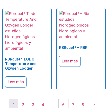
RBRduet⁴ – RBR
RBRduet³ T.ODO |
Leer más
Temperature and
Oxygen Logger
Leer más
1
2
3
4
…
6
7
8
→