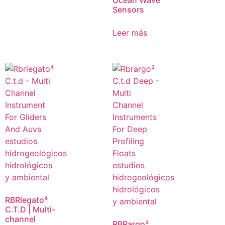
Ocean Wave
Sensors
Leer más
RBRlegato⁴
C.T.D | Multi-
channel
RBRargo³