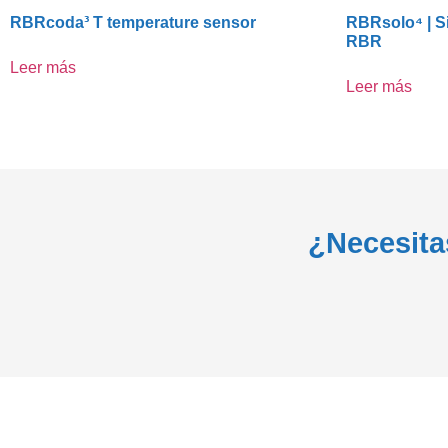
RBRcoda³ T temperature sensor
RBRsolo⁴ | S
RBR
Leer más
Leer más
¿Necesita