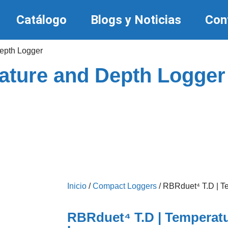
Catálogo
Blogs y Noticias
Con
epth Logger
ature and Depth Logger
Inicio
/
Compact Loggers
/ RBRduet⁴ T.D | T
RBRduet⁴ T.D | Temperat