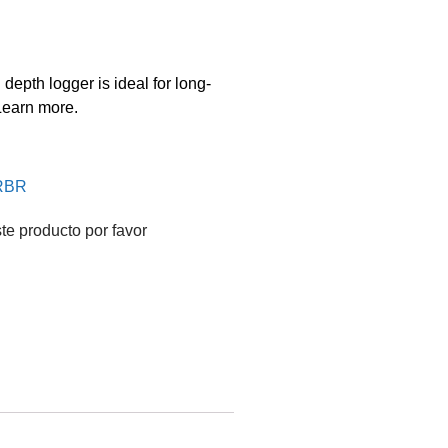
pth logger is ideal for long-
Learn more.
 RBR
te producto por favor