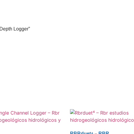
 Depth Logger”
RBRduet⁴ – RBR