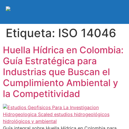
Etiqueta:
ISO 14046
Huella Hídrica en Colombia:
Guía Estratégica para
Industrias que Buscan el
Cumplimiento Ambiental y
la Competitividad
Guía integral sobre Huella Hídrica en Colombia para