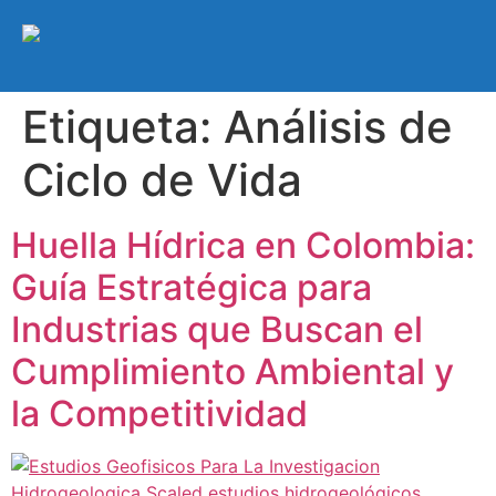
Etiqueta:
Análisis de
Ciclo de Vida
Huella Hídrica en Colombia:
Guía Estratégica para
Industrias que Buscan el
Cumplimiento Ambiental y
la Competitividad