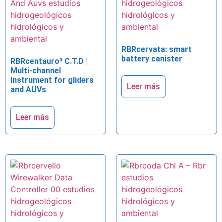
RBRcervata: smart
battery canister
RBRcentauro³ C.T.D |
Multi-channel
instrument for gliders
Leer más
and AUVs
Leer más