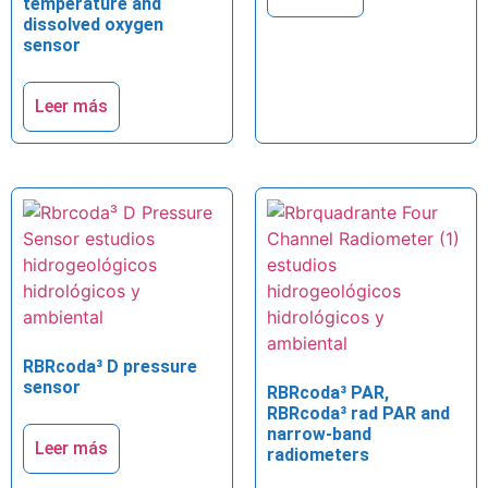
temperature and
dissolved oxygen
sensor
Leer más
RBRcoda³ D pressure
sensor
RBRcoda³ PAR,
RBRcoda³ rad PAR and
narrow-band
Leer más
radiometers