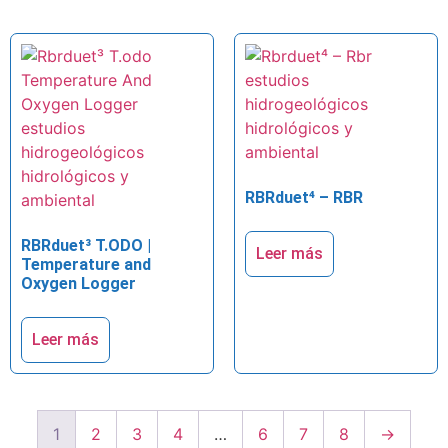
RBRduet⁴ – RBR
RBRduet³ T.ODO |
Leer más
Temperature and
Oxygen Logger
Leer más
1
2
3
4
…
6
7
8
→