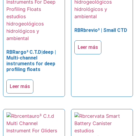
RBRbrevio³ | Small CTD
Leer más
RBRargo³ C.T.D|deep |
Multi-channel
instruments for deep
profiling floats
Leer más