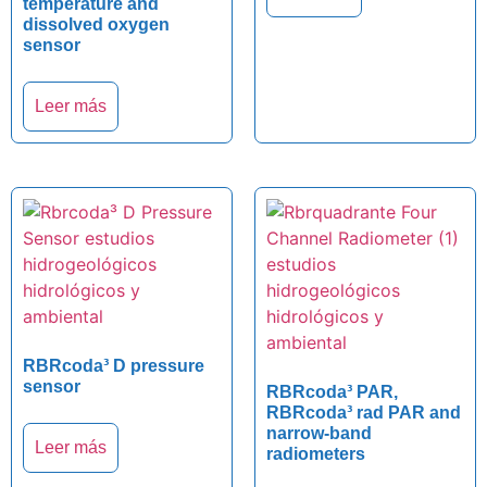
temperature and
dissolved oxygen
sensor
Leer más
RBRcoda³ D pressure
sensor
RBRcoda³ PAR,
RBRcoda³ rad PAR and
narrow-band
Leer más
radiometers