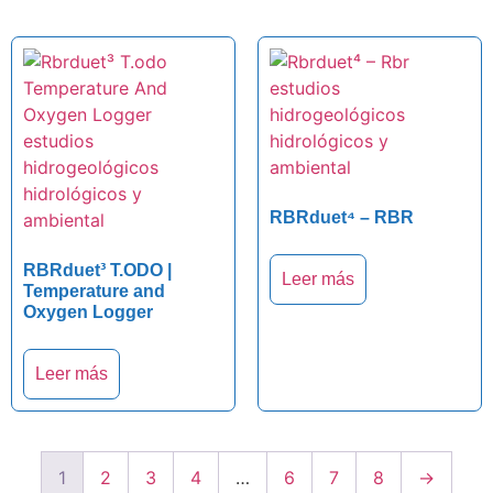
RBRduet⁴ – RBR
RBRduet³ T.ODO |
Leer más
Temperature and
Oxygen Logger
Leer más
1
2
3
4
…
6
7
8
→