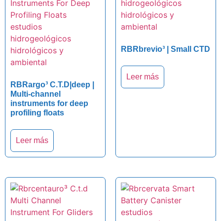
RBRbrevio³ | Small CTD
Leer más
RBRargo³ C.T.D|deep |
Multi-channel
instruments for deep
profiling floats
Leer más