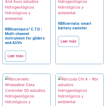
RBRcervata: smart
battery canister
RBRcentauro³ C.T.D |
Multi-channel
instrument for gliders
Leer más
and AUVs
Leer más