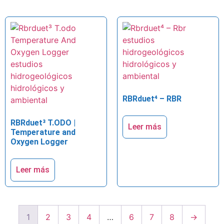
RBRduet⁴ – RBR
RBRduet³ T.ODO |
Leer más
Temperature and
Oxygen Logger
Leer más
1
2
3
4
…
6
7
8
→