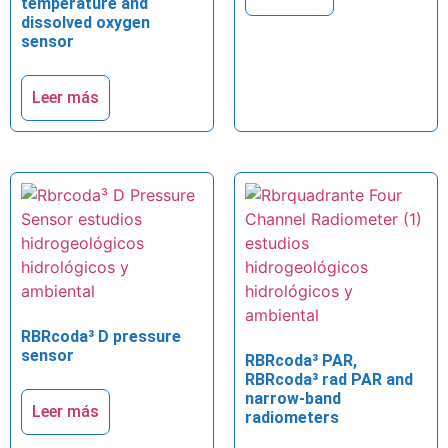
temperature and
dissolved oxygen
sensor
Leer más
RBRcoda³ D pressure
sensor
RBRcoda³ PAR,
RBRcoda³ rad PAR and
narrow-band
Leer más
radiometers