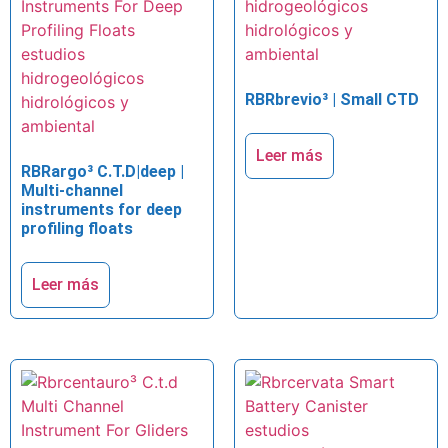
RBRbrevio³ | Small CTD
Leer más
RBRargo³ C.T.D|deep |
Multi-channel
instruments for deep
profiling floats
Leer más