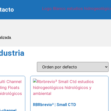
tacto
lizada.
dustria
RBRbrevio³ | Small CTD
i-channel