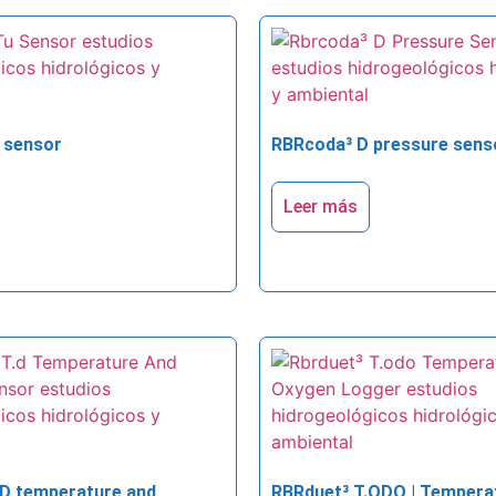
 sensor
RBRcoda³ D pressure sens
Leer más
.D temperature and
RBRduet³ T.ODO | Tempera