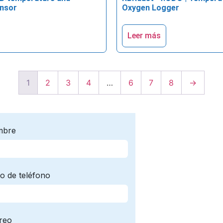
ensor
Oxygen Logger
Leer más
1
2
3
4
…
6
7
8
→