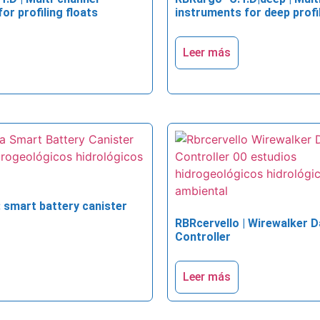
or profiling floats
instruments for deep profil
Leer más
 smart battery canister
RBRcervello | Wirewalker D
Controller
Leer más