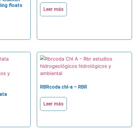
ing floats
Leer más
RBRcoda chl-a – RBR
ata
Leer más