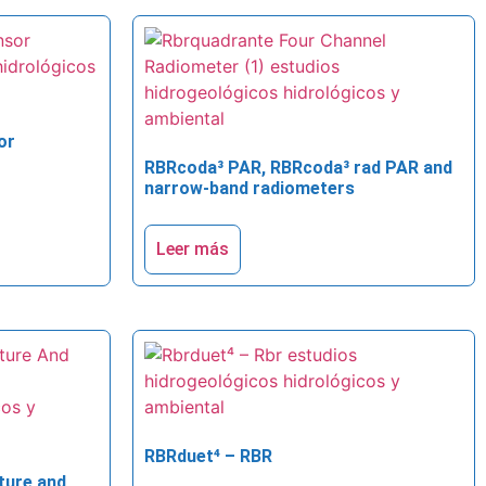
or
RBRcoda³ PAR, RBRcoda³ rad PAR and
narrow-band radiometers
Leer más
RBRduet⁴ – RBR
ture and