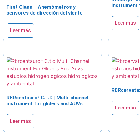
instrument f
First Class – Anemómetros y
sensores de dirección del viento
Leer más
Leer más
RBRcervata:
RBRcentauro³ C.T.D | Multi-channel
instrument for gliders and AUVs
Leer más
Leer más